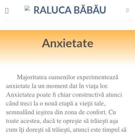
Skip
to
content
Anxietate
Majoritatea oamenilor experimentează
anxietate la un moment dat în viața lor.
Anxietatea poate fi chiar constructivă atunci
când treci la o nouă etapă a vieții tale,
semnalând ieșirea din zona de confort. Cu
toate acestea, dacă te oprește să trăiești așa
cum îți dorești să trăiești, atunci este timpul să