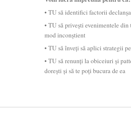
• TU să identifici factorii declanșa
• TU să priveşti evenimentele din 
mod inconștient
• TU să înveți să aplici strategii p
• TU să renunți la obiceiuri și patt
doreşti şi să te poţi bucura de ea