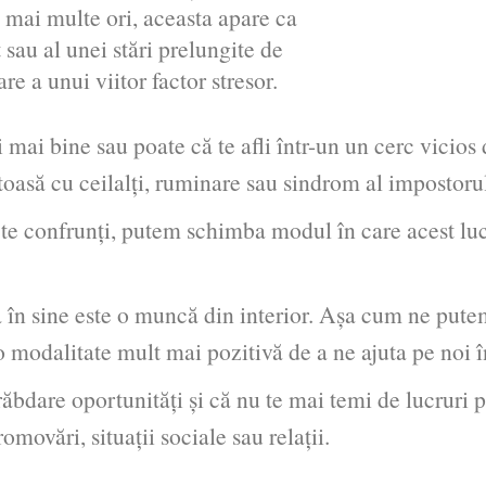
e mai multe ori, aceasta apare ca
sau al unei stări prelungite de
re a unui viitor factor stresor.
ai bine sau poate că te afli într-un un cerc vicios d
oasă cu ceilalți, ruminare sau sindrom al impostorul
 confrunți, putem schimba modul în care acest lucr
 sine este o muncă din interior. Așa cum ne putem 
o modalitate mult mai pozitivă de a ne ajuta pe noi 
are oportunități și că nu te mai temi de lucruri pr
movări, situații sociale sau relații.