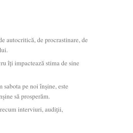
e autocritică, de procrastinare, de
ui.
u îți impactează stima de sine
sabota pe noi înșine, este
înșine să prosperăm.
ecum interviuri, audiții,