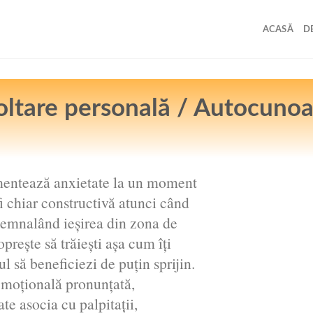
ACASĂ
D
ltare personală / Autocuno
ntează anxietate la un moment
fi chiar constructivă atunci când
, semnalând ieșirea din zona de
prește să trăiești așa cum îți
ul să beneficiezi de puțin sprijin.
moțională pronunţată,
ate asocia cu palpitaţii,