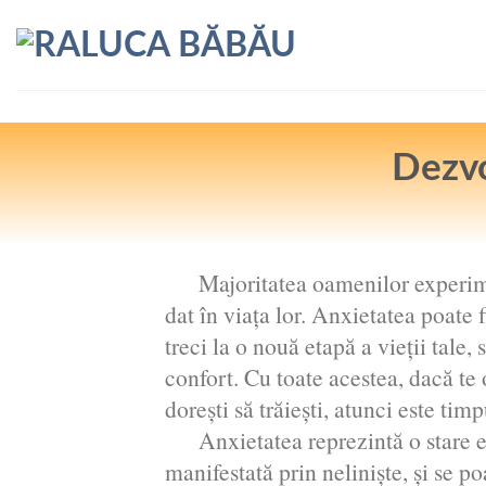
Skip
to
content
Dezvo
Majoritatea oamenilor experime
dat în viața lor. Anxietatea poate 
treci la o nouă etapă a vieții tale
confort. Cu toate acestea, dacă te o
dorești să trăiești, atunci este timp
Anxietatea reprezintă o stare e
manifestată prin nelinişte, şi se po