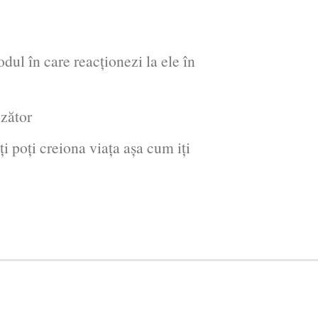
dul în care reacționezi la ele în
ezător
îţi poţi creiona viaţa aşa cum iţi