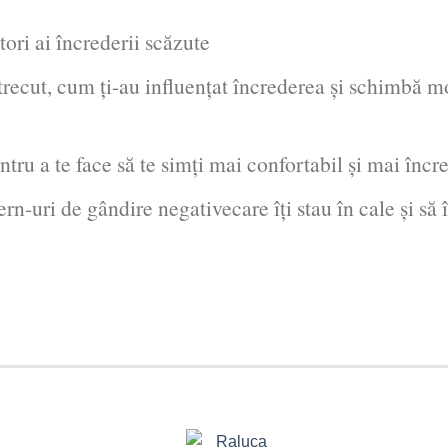
tori ai încrederii scăzute
trecut, cum ți-au influențat încrederea și schimbă mo
entru a te face să te simți mai confortabil și mai încr
ern-uri de gândire negativecare îți stau în cale şi să 