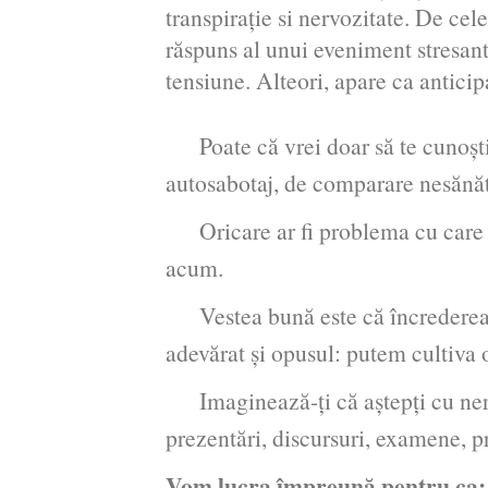
transpiraţie si nervozitate. De cel
răspuns al unui eveniment stresant 
tensiune. Alteori, apare ca anticipa
Poate că vrei doar să te cunoști m
autosabotaj, de comparare nesănăt
Oricare ar fi problema cu care te
acum.
Vestea bună este că încrederea în
adevărat și opusul: putem cultiva 
Imaginează-ți că aștepți cu nerăbd
prezentări, discursuri, examene, pro
Vom lucra împreună pentru ca: