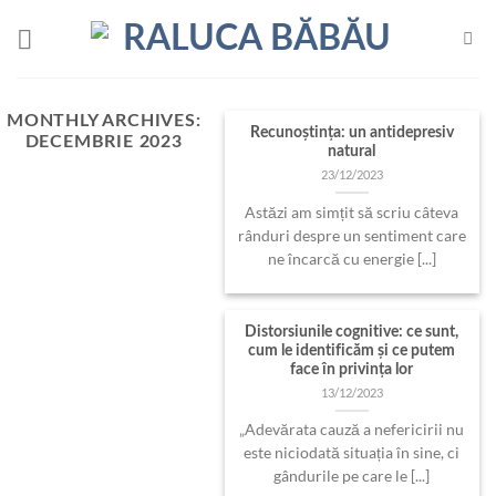
Skip
to
content
MONTHLY ARCHIVES:
Recunoștința: un antidepresiv
DECEMBRIE 2023
natural
23/12/2023
Astăzi am simțit să scriu câteva
rânduri despre un sentiment care
ne încarcă cu energie [...]
Distorsiunile cognitive: ce sunt,
cum le identificăm şi ce putem
face în privinţa lor
13/12/2023
„Adevărata cauză a nefericirii nu
este niciodată situația în sine, ci
gândurile pe care le [...]