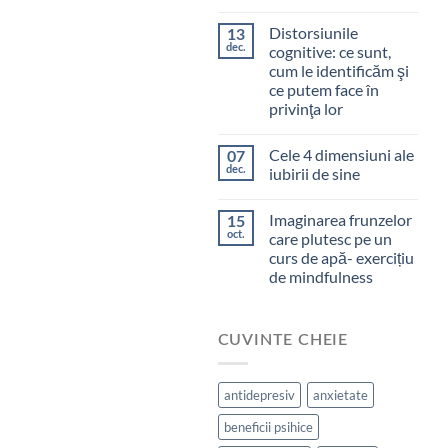
Distorsiunile
13
dec.
cognitive: ce sunt,
cum le identificăm şi
ce putem face în
privinţa lor
Cele 4 dimensiuni ale
07
dec.
iubirii de sine
Imaginarea frunzelor
15
oct.
care plutesc pe un
curs de apă- exercițiu
de mindfulness
CUVINTE CHEIE
antidepresiv
anxietate
beneficii psihice