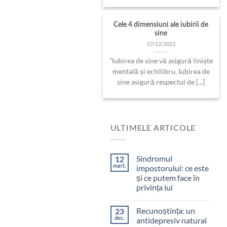
Cele 4 dimensiuni ale iubirii de
sine
07/12/2023
”Iubirea de sine vă asigură liniște
mentală și echilibru. Iubirea de
sine asigură respectul de [...]
ULTIMELE ARTICOLE
Sindromul
12
mart.
impostorului: ce este
și ce putem face în
privința lui
Recunoștința: un
23
dec.
antidepresiv natural