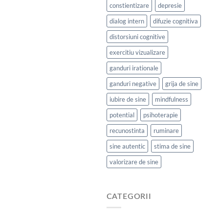
constientizare
depresie
dialog intern
difuzie cognitiva
distorsiuni cognitive
exercitiu vizualizare
ganduri irationale
ganduri negative
grija de sine
iubire de sine
mindfulness
potential
psihoterapie
recunostinta
ruminare
sine autentic
stima de sine
valorizare de sine
CATEGORII