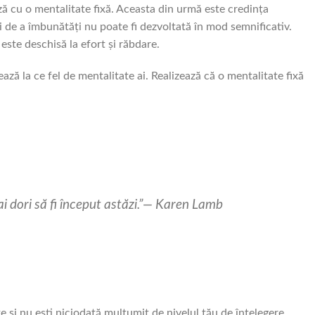
ă cu o mentalitate fixă. Aceasta din urmă este credința
și de a îmbunătăți nu poate fi dezvoltată în mod semnificativ.
este deschisă la efort și răbdare.
tează la ce fel de mentalitate ai. Realizează că o mentalitate fixă
ai dori să fi început astăzi.”— Karen Lamb
e și nu ești niciodată mulțumit de nivelul tău de înțelegere.