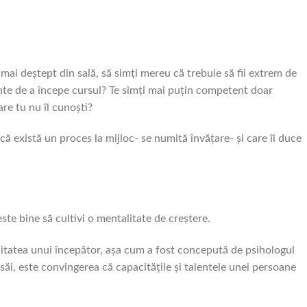
 mai deștept din sală, să simți mereu că trebuie să fii extrem de
nte de a începe cursul? Te simți mai puțin competent doar
re tu nu îl cunoști?
că există un proces la mijloc- se numită învățare- și care îi duce
ste bine să cultivi o mentalitate de creștere.
itatea unui începător, așa cum a fost concepută de psihologul
săi, este convingerea că capacitățile și talentele unei persoane