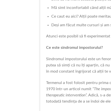
Mă simt inconfortabil când alții m
Ce caut eu aici? Alții poate merit
Deși am făcut multe cursuri și am 
Atunci este posibil să fi experimenta
Ce este sindromul impostorului?
Sindromul impostorului este un fenomen
putea să simți că nu îți aparțin, că nu 
în mod constant îngrijorat că alții te
Termenul a fost folosit pentru prima 
1970 într-un articol numit
”The impos
therapeutic intervention”.
Adică, s-a de
totodată tendința de a se îndoi de ele 