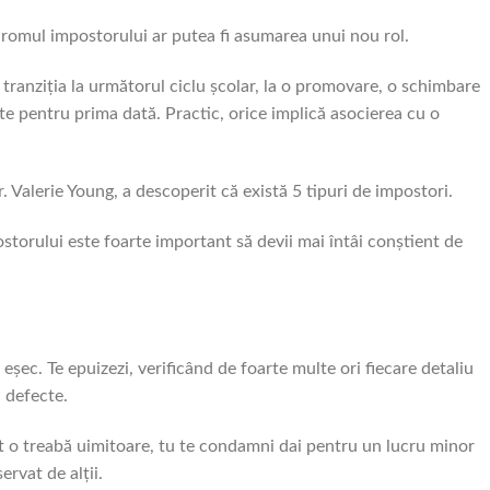
romul impostorului ar putea fi asumarea unui nou rol.
tranziția la următorul ciclu școlar, la o promovare, o schimbare
te pentru prima dată. Practic, orice implică asocierea cu o
. Valerie Young, a descoperit că există 5 tipuri de impostori.
torului este foarte important să devii mai întâi conștient de
șec. Te epuizezi, verificând de foarte multe ori fiecare detaliu
 defecte.
cut o treabă uimitoare, tu te condamni dai pentru un lucru minor
rvat de alții.