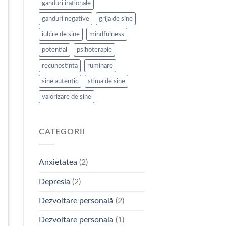
ganduri irationale
ganduri negative
grija de sine
iubire de sine
mindfulness
potential
psihoterapie
recunostinta
ruminare
sine autentic
stima de sine
valorizare de sine
CATEGORII
Anxietatea
(2)
Depresia
(2)
Dezvoltare personală
(2)
Dezvoltare personala
(1)