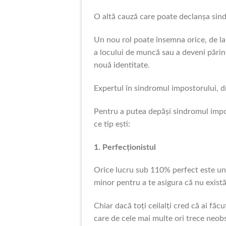
O altă cauză care poate declanșa sind
Un nou rol poate însemna orice, de la 
a locului de muncă sau a deveni părin
nouă identitate.
Expertul în sindromul impostorului, dr
Pentru a putea depăși sindromul impos
ce tip ești:
1. Perfecționistul
Orice lucru sub 110% perfect este un e
minor pentru a te asigura că nu există
Chiar dacă toți ceilalți cred că ai fă
care de cele mai multe ori trece neobse