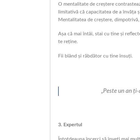
O mentalitate de creștere contrasteaz
limitativă că capacitatea de a învăța 
Mentalitatea de creștere, dimpotrivă, 
Așa că mai întâi, stai cu tine și reflec
te reține.
Fii blând și răbdător cu tine însuți.
„Peste un an ți-
3. Expertul
Întotdeauna încerci să înveți mai mult