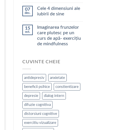
Cele 4 dimensiuni ale
07
dec.
iubirii de sine
Imaginarea frunzelor
15
oct.
care plutesc pe un
curs de apă- exercițiu
de mindfulness
CUVINTE CHEIE
antidepresiv
anxietate
beneficii psihice
constientizare
depresie
dialog intern
difuzie cognitiva
distorsiuni cognitive
exercitiu vizualizare