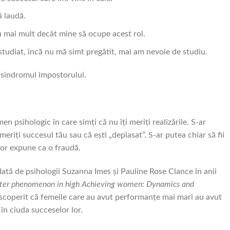
ă laudă.
au mai mult decât mine să ocupe acest rol.
studiat, încă nu mă simt pregătit, mai am nevoie de studiu.
t sindromul impostorului.
 psihologic în care simți că nu îți meriți realizările. S-ar
meriți succesul tău sau că ești „deplasat”. S-ar putea chiar să fii
 vor expune ca o fraudă.
dată de psihologii Suzanna Imes și Pauline Rose Clance în anii
ter phenomenon in high Achieving women: Dynamics and
scoperit că femeile care au avut performanțe mai mari au avut
în ciuda succeselor lor.