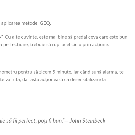
e aplicarea metodei GEQ.
Cu alte cuvinte, este mai bine să predai ceva care este bun
 perfecțiune, trebuie să rupi acel ciclu prin acțiune.
onometru pentru să zicem 5 minute, iar când sună alarma, te
te va irita, dar asta acționează ca desensibilizare la
e să fii perfect, poți fi bun.”— John Steinbeck