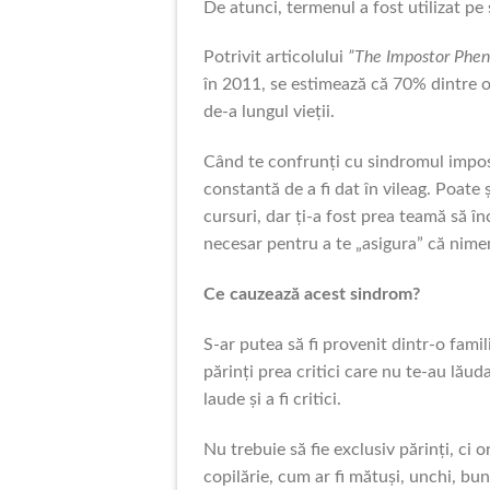
De atunci, termenul a fost utilizat pe s
Potrivit articolului
”The Impostor Phe
în 2011, se estimează că 70% dintre 
de-a lungul vieții.
Când te confrunți cu sindromul impost
constantă de a fi dat în vileag. Poate ș
cursuri, dar ți-a fost prea teamă să î
necesar pentru a te „asigura” că nimen
Ce cauzează acest sindrom?
S-ar putea să fi provenit dintr-o famil
părinți prea critici care nu te-au lăud
laude și a fi critici.
Nu trebuie să fie exclusiv părinți, ci o
copilărie, cum ar fi mătuși, unchi, bun