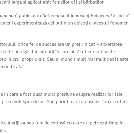
cară largă și aplicat atât femeilor cât și bărbaților.
nomenon”
publicat în
”International Journal of Behavioral Science”
oameni experimentează cel puțin un episod al acestui fenomen
orului, orice fel de succes are un preț ridicat – anxietatea
i tu te-ai regăsit în situații în care ai făcut cursuri peste
ncepi lucrul propriu-zis. Sau ai muncit mult mai mult decât este
i nu te află.
ie în care a fost pusă multă presiune asupra realizărilor tale;
a prea mult spre deloc. Sau părinți care au oscilat între a oferi
rice îngrijitor sau familie extinsă cu care ați petrecut timp în
ici.