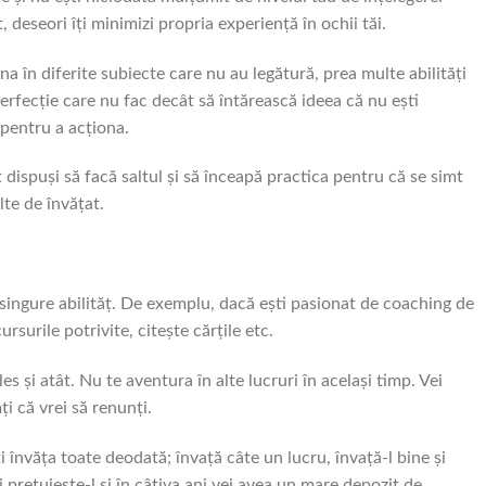
, deseori îți minimizi propria experiență în ochii tăi.
a în diferite subiecte care nu au legătură, prea multe abilități
 perfecție care nu fac decât să întărească ideea că nu ești
 pentru a acționa.
dispuși să facă saltul și să înceapă practica pentru că se simt
te de învățat.
ingure abilităț. De exemplu, dacă ești pasionat de coaching de
rsurile potrivite, citește cărțile etc.
 și atât. Nu te aventura în alte lucruri în același timp. Vei
mți că vrei să renunți.
 învăța toate deodată; învață câte un lucru, învață-l bine și
și prețuiește-l și în câțiva ani vei avea un mare depozit de