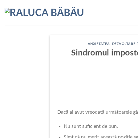
Skip
to
content
ANXIETATEA
,
DEZVOLTARE 
Sindromul impostor
Dacă ai avut vreodată următoarele gâ
Nu sunt suficient de bun.
Simt că nu merit această poziție sa