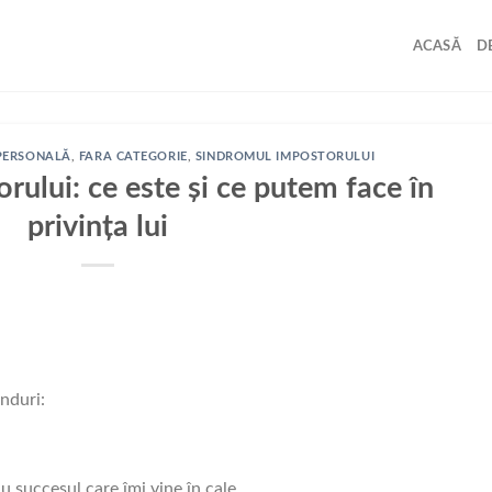
ACASĂ
D
PERSONALĂ
,
FARA CATEGORIE
,
SINDROMUL IMPOSTORULUI
ului: ce este și ce putem face în
privința lui
nduri:
u succesul care îmi vine în cale.