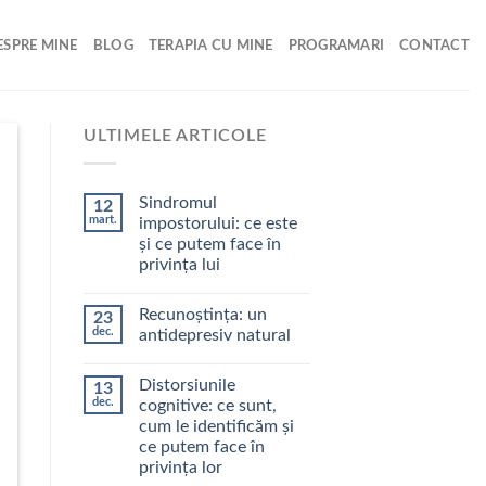
ESPRE MINE
BLOG
TERAPIA CU MINE
PROGRAMARI
CONTACT
ULTIMELE ARTICOLE
Sindromul
12
mart.
impostorului: ce este
și ce putem face în
privința lui
Recunoștința: un
23
dec.
antidepresiv natural
Distorsiunile
13
dec.
cognitive: ce sunt,
cum le identificăm şi
ce putem face în
privinţa lor