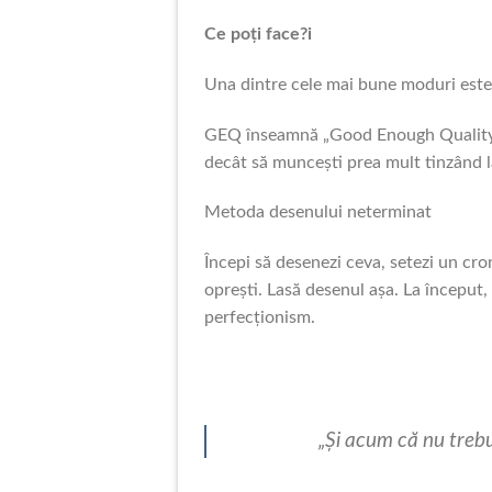
Ce poți face?i
Una dintre cele mai bune moduri est
GEQ înseamnă „Good Enough Quality”. 
decât să muncești prea mult tinzând la
Metoda desenului neterminat
Începi să desenezi ceva, setezi un cr
oprești. Lasă desenul așa. La început, 
perfecționism.
„Și acum că nu trebui