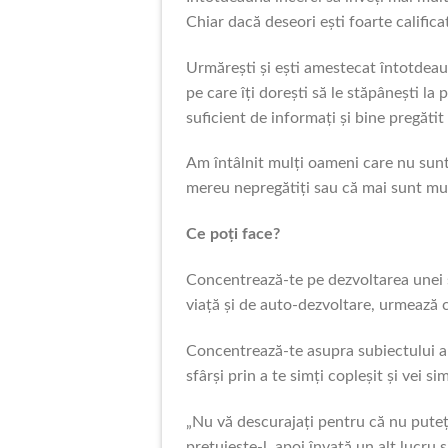
Chiar dacă deseori ești foarte calificat
Urmărești și ești amestecat întotdeaun
pe care îți dorești să le stăpânești la
suficient de informați și bine pregătit
Am întâlnit mulți oameni care nu sunt 
mereu nepregătiți sau că mai sunt mul
Ce poți face?
Concentrează-te pe dezvoltarea unei s
viață și de auto-dezvoltare, urmează cu
Concentrează-te asupra subiectului ales
sfârși prin a te simți copleșit și vei si
„Nu vă descurajați pentru că nu puteți
prețuiește-l, apoi învață un alt lucru 