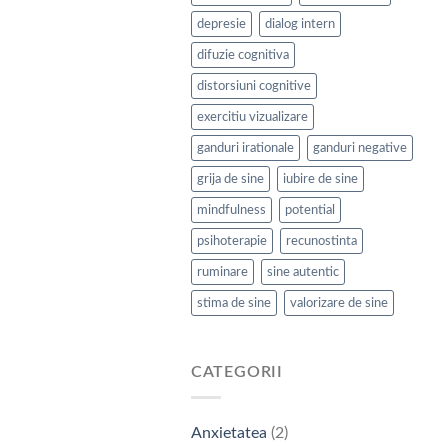
depresie
dialog intern
difuzie cognitiva
distorsiuni cognitive
exercitiu vizualizare
ganduri irationale
ganduri negative
grija de sine
iubire de sine
mindfulness
potential
psihoterapie
recunostinta
ruminare
sine autentic
stima de sine
valorizare de sine
CATEGORII
Anxietatea
(2)