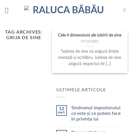
Skip
to
content
TAG ARCHIVES:
Cele 4 dimensiuni ale iubirii de sine
GRIJA DE SINE
07/12/2023
”Iubirea de sine vă asigură liniște
mentală și echilibru. Iubirea de sine
asigură respectul de [...]
ULTIMELE ARTICOLE
Sindromul impostorului:
12
mart.
ce este și ce putem face
în privința lui