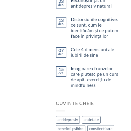
Recunoștința: un
23
dec.
antidepresiv natural
Distorsiunile cognitive:
13
dec.
ce sunt, cum le
identificăm şi ce putem
face în privinţa lor
Cele 4 dimensiuni ale
07
dec.
iubirii de sine
Imaginarea frunzelor
15
oct.
care plutesc pe un curs
de apă- exercițiu de
mindfulness
CUVINTE CHEIE
antidepresiv
anxietate
beneficii psihice
constientizare