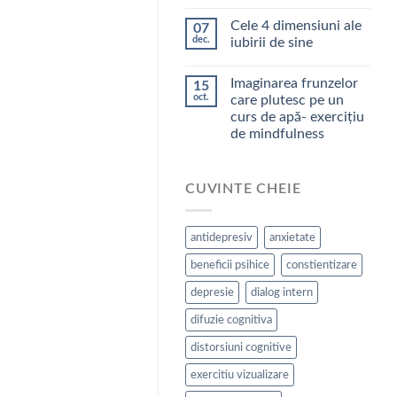
Cele 4 dimensiuni ale
07
dec.
iubirii de sine
Imaginarea frunzelor
15
oct.
care plutesc pe un
curs de apă- exercițiu
de mindfulness
CUVINTE CHEIE
antidepresiv
anxietate
beneficii psihice
constientizare
depresie
dialog intern
difuzie cognitiva
distorsiuni cognitive
exercitiu vizualizare