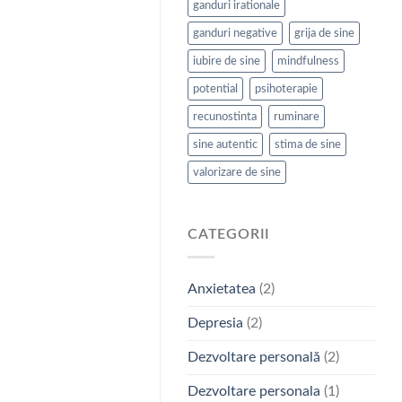
ganduri irationale
ganduri negative
grija de sine
iubire de sine
mindfulness
potential
psihoterapie
recunostinta
ruminare
sine autentic
stima de sine
valorizare de sine
CATEGORII
Anxietatea
(2)
Depresia
(2)
Dezvoltare personală
(2)
Dezvoltare personala
(1)