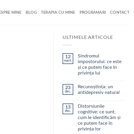
ESPRE MINE
BLOG
TERAPIA CU MINE
PROGRAMARI
CONTACT
ULTIMELE ARTICOLE
Sindromul
12
mart.
impostorului: ce este
și ce putem face în
privința lui
Recunoștința: un
23
dec.
antidepresiv natural
Distorsiunile
13
dec.
cognitive: ce sunt,
cum le identificăm şi
ce putem face în
privinţa lor