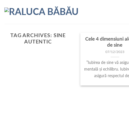
Skip
to
content
TAG ARCHIVES:
SINE
Cele 4 dimensiuni ale
AUTENTIC
de sine
07/12/2023
”Iubirea de sine vă asigur
mentală și echilibru. Iubi
asigură respectul de 