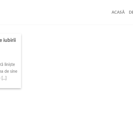
ACASĂ
D
 iubirii
ă liniște
rea de sine
[...]