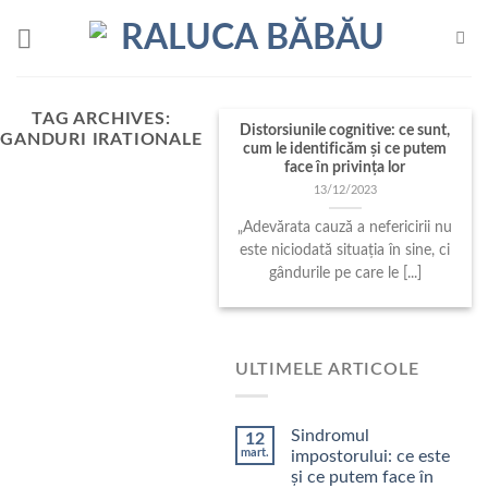
Skip
to
content
TAG ARCHIVES:
Distorsiunile cognitive: ce sunt,
GANDURI IRATIONALE
cum le identificăm şi ce putem
face în privinţa lor
13/12/2023
„Adevărata cauză a nefericirii nu
este niciodată situația în sine, ci
gândurile pe care le [...]
ULTIMELE ARTICOLE
Sindromul
12
mart.
impostorului: ce este
și ce putem face în