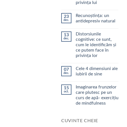
privința lui
Recunoștința: un
23
dec.
antidepresiv natural
Distorsiunile
13
dec.
cognitive: ce sunt,
cum le identificăm şi
ce putem face în
privinţa lor
Cele 4 dimensiuni ale
07
dec.
iubirii de sine
Imaginarea frunzelor
15
oct.
care plutesc pe un
curs de apă- exercițiu
de mindfulness
CUVINTE CHEIE