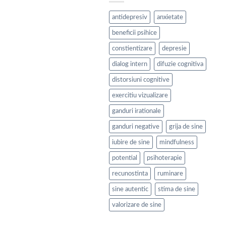
antidepresiv
anxietate
beneficii psihice
constientizare
depresie
dialog intern
difuzie cognitiva
distorsiuni cognitive
exercitiu vizualizare
ganduri irationale
ganduri negative
grija de sine
iubire de sine
mindfulness
potential
psihoterapie
recunostinta
ruminare
sine autentic
stima de sine
valorizare de sine